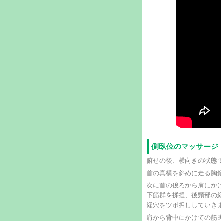
側臥位のマッサージ
俯せの後、横向きの状態
首の真横を斜めに走る胸
次に首の後ろから肩にか
下筋群を揉捏、後頸部の
経穴をツボ押ししていき
肩から背中にかけての筋