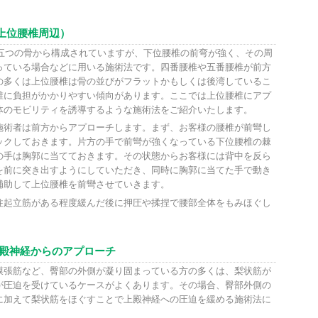
上位腰椎周辺）
、五つの骨から構成されていますが、下位腰椎の前弯が強く、その周
っている場合などに用いる施術法です。四番腰椎や五番腰椎が前方
の多くは上位腰椎は骨の並びがフラットかもしくは後湾しているこ
椎に負担がかかりやすい傾向があります。ここでは上位腰椎にアプ
体のモビリティを誘導するような施術法をご紹介いたします。
施術者は前方からアプローチします。まず、お客様の腰椎が前彎し
ックしておきます。片方の手で前彎が強くなっている下位腰椎の棘
の手は胸郭に当てておきます。その状態からお客様には背中を反ら
を前に突き出すようにしていただき、同時に胸郭に当てた手で動き
補助して上位腰椎を前彎させていきます。
柱起立筋がある程度緩んだ後に押圧や揉捏で腰部全体をもみほぐし
上殿神経からのアプローチ
膜張筋など、臀部の外側が凝り固まっている方の多くは、梨状筋が
が圧迫を受けているケースがよくあります。その場合、臀部外側の
に加えて梨状筋をほぐすことで上殿神経への圧迫を緩める施術法に
。