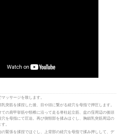
でマッサージを致します。
鎖乳突筋を揉捏した後、目や頭に繋がる経穴を母指で押圧します。
けての肩甲挙筋や頸椎に沿って走る脊柱起立筋、盆の窪周辺の後頭
経穴を母指にて圧迫。再び側頸部を揉みほぐし、胸鎖乳突筋周辺の
ます。
肉の緊張を揉捏でほぐし、上背部の経穴を母指で揉み押しして、デ