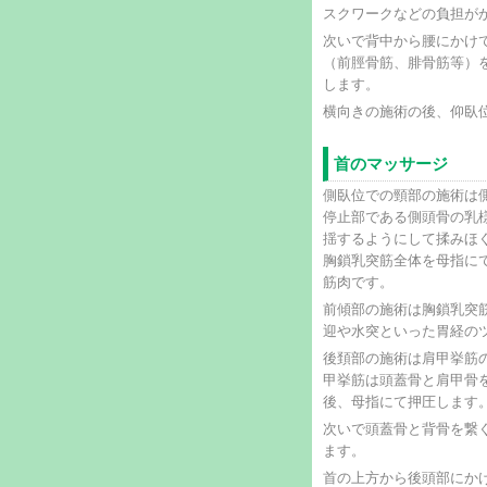
スクワークなどの負担が
次いで背中から腰にかけ
（前脛骨筋、腓骨筋等）
します。
横向きの施術の後、仰臥
首のマッサージ
側臥位での頸部の施術は
停止部である側頭骨の乳
揺するようにして揉みほ
胸鎖乳突筋全体を母指に
筋肉です。
前傾部の施術は胸鎖乳突
迎や水突といった胃経の
後頚部の施術は肩甲挙筋
甲挙筋は頭蓋骨と肩甲骨
後、母指にて押圧します
次いで頭蓋骨と背骨を繋
ます。
首の上方から後頭部にか