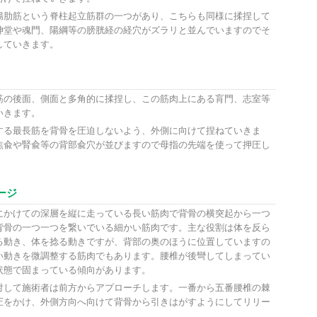
腸肋筋という脊柱起立筋群の一つがあり、こちらも同様に揉捏して
神堂や魂門、陽綱等の膀胱経の経穴がズラリと並んでいますのでそ
していきます。
筋の後面、側面と多角的に揉捏し、この筋肉上にある肓門、志室等
いきます。
する最長筋を背骨を圧迫しないよう、外側に向けて捏ねていきま
焦兪や腎兪等の背部兪穴が並びますので母指の先端を使って押圧し
ージ
にかけての深層を縦に走っている長い筋肉で背骨の横突起から一つ
背骨の一つ一つを繋いでいる細かい筋肉です。主な役割は体を反ら
る動き、体を捻る動きですが、背部の奥のほうに位置していますの
い動きを微調整する筋肉でもあります。腰椎が後彎してしまってい
状態で固まっている傾向があります。
対して施術者は前方からアプローチします。一番から五番腰椎の棘
圧をかけ、外側方向へ向けて背骨から引きはがすようにしてリリー