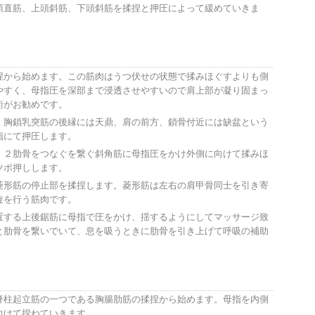
頭直筋、上頭斜筋、下頭斜筋を揉捏と押圧によって緩めていきま
捏から始めます。この筋肉はうつ伏せの状態で揉みほぐすよりも側
やすく、母指圧を深部まで浸透させやすいので肩上部が凝り固まっ
術がお勧めです。
、胸鎖乳突筋の後縁には天鼎、肩の前方、鎖骨付近には缺盆という
指にて押圧します。
・２肋骨をつなぐを繋ぐ斜角筋に母指圧をかけ外側に向けて揉みほ
ツボ押しします。
菱形筋の停止部を揉捏します。菱形筋は左右の肩甲骨同士を引き寄
旋を行う筋肉です。
置する上後鋸筋に母指で圧をかけ、揺するようにしてマッサージ致
と肋骨を繋いでいて、息を吸うときに肋骨を引き上げて呼吸の補助
脊柱起立筋の一つである胸腸肋筋の揉捏から始めます。母指を内側
向けて捏ねていきます。