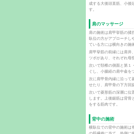
成する大後頭直筋、小後
す。
肩のマッサージ
肩の施術は肩甲挙筋の揉
臥位の方がアプローチし
ている方には横向きの施
肩甲挙筋の前縁には肩井
ツボがあり、それぞれ母
次いで頚椎の側面と第１
ぐし、小腸経の肩中兪を
次に肩甲骨内縁に沿って
せたり、肩甲骨の下方回
次いで菱形筋の深層に位
します。上後鋸筋は背骨
をする筋肉です。
背中の施術
横臥位での背中の施術は
の筋繊維に当て、外側に