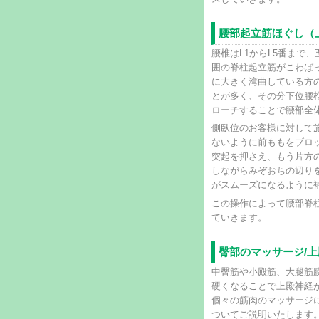
腰部起立筋ほぐし（
腰椎はL1からL5番まで
囲の脊柱起立筋がこわば
に大きく湾曲している方
とが多く、その分下位腰
ローチすることで腰部全
側臥位のお客様に対して
ないように前ももをブロ
突起を押さえ、もう片方
しながらみぞおちの辺り
がスムーズになるように
この操作によって腰部脊
ていきます。
臀部のマッサージ/
中臀筋や小殿筋、大腿筋
硬くなることで上殿神経
個々の筋肉のマッサージ
ついてご説明いたします