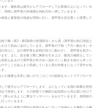
いています。
います。施術者は後方からアプローチしてお客様の上になっている
す。同時に肩甲骨の外側淵を内転方向へ押していきます。
の伸張と菱形筋の収縮を同時に行い、肩甲骨を定位置へと誘導して
筋肉で胸（第3～第5肋骨の前側部分）から肩（肩甲骨の烏口突起と
にかけて斜めに走行しています。肩甲骨の下制（下方へ動かす）や
時計回りに、左の肩甲骨を反時計回りに動かす）、肩甲骨を前方へ
います。また、息を吸う際に胸郭を引き上げ、吸気の補助もしてい
る役割もあるので肩甲骨が外方向へ流れていく動きを前から作って
なのでここがあんまり収縮していると肩が内巻きになって背中が丸
ます。
筋との連携も非常に強いのでこの二つの筋肉をセットでアプローチ
対して後方からアプローチします。上になっている側の前腕を把持
展位で保持します。その状態で小胸筋の起始部から停止部に向けて
グ（滑らせるように摩るマッサージ）をかけていきます。肩関節の
し行っていきます。
外転させた状態で四指を肋骨の丸みに沿って外側から大胸筋と小胸