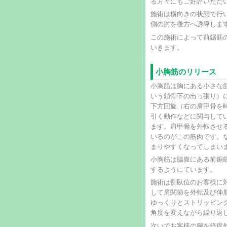
る方々にもご好評いただ
施術は横向きの状態で行
側の肘を後方へ誘導しま
この施術によって前鋸筋
いきます。
小胸筋のリリース
小胸筋は胸にある小さな
いう鎖骨下の出っ張り）
下方回旋（右の肩甲骨を
引く動作などに関与して
ます。肩甲骨を外転させ
いるのがこの筋肉です。
まりやすくなってしまい
小胸筋は脇腹にある前鋸
するようにています。
施術は側臥位のお客様に
して肩関節を外転及び伸
ゆっくりとストリッピン
角度を変えながら繰り返
次いでお客様の腕を軽度