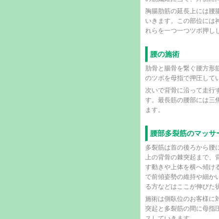
胸腸肋筋の延長上には腰
いきます。この部位には
れらを一つ一つツボ押し
腰の施術
肋骨と腸骨を繋ぐ腰方形
のツボを母指で押圧して
次いで背骨に沿って走行
す。最長筋の腰部には三
ます。
腰部多裂筋のマッサ
多裂筋は首の後ろから腰
上の背骨の棘突起まで、
す動きや上体を横へ傾け
で前傾姿勢の維持や細か
る方などはここが伸びた
施術は側臥位のお客様に
突起と多裂筋の間に母指
スしていきます。