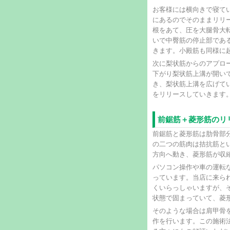
お客様には横向きで寝て
にあるのでそのままリリ
根をあて、圧を大腿骨大
いで中臀筋の停止部であ
きます。小殿筋も同様に
次に梨状筋からのアプロ
下がり梨状筋上溝が開い
き、梨状筋上溝を広げて
をリリースしていきます
前鋸筋＋菱形筋のリ
前鋸筋と菱形筋は肋骨部
の二つの筋肉は拮抗筋と
方向へ動き、菱形筋が収
パソコン操作や車の運転
っています。当店に来ら
くいらっしゃいますが、
状態で固まっていて、菱
そのような場合は肩甲骨
作を行います。この施術