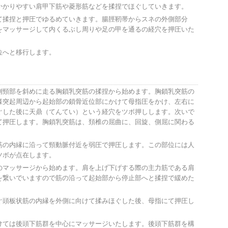
かかりやすい肩甲下筋や菱形筋などを揉捏でほぐしていきます。
て揉捏と押圧でゆるめていきます。腸脛靭帯からスネの外側部分
をマッサージして内くるぶし周りや足の甲を通るの経穴を押圧いた
位へと移行します。
側頸部を斜めに走る胸鎖乳突筋の揉捏から始めます。胸鎖乳突筋の
様突起周辺から起始部の鎖骨近位部にかけて母指圧をかけ、左右に
ぐした後に天鼎（てんてい）という経穴をツボ押しします。次いで
て押圧します。胸鎖乳突筋は、頚椎の屈曲に、回旋、側屈に関わる
筋の内縁に沿って頸動脈付近を弱圧で押圧します。この部位には人
ツボが点在します。
のマッサージから始めます。肩を上げ下げする際の主力筋である肩
を繋いでいますので筋の沿って起始部から停止部へと揉捏で緩めた
。
ぐ頭板状筋の内縁を外側に向けて揉みほぐした後、母指にて押圧し
けては後頭下筋群を中心にマッサージいたします。後頭下筋群を構