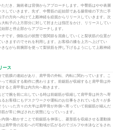
いただき、施術者は背側からアプローチします。中臀筋はやや表層
ースしていきます。先ず、中臀筋の起始部である腸骨稜の下方に手
転子の方向へ向けて上殿神経を絞扼からリリースしていきます。次
る大転子の上方部分に対して肘または指圧をかけ、リリースしてい
起始部と停止部からアプローチします。
ーチです。側臥位の状態で股関節を屈曲していくと梨状筋の位置が
ていきますのでそれを利用します。お客様の膝を上方へ上げてい
いきながら前腕部を使って梨状筋を押し下げるようにして上殿神経
。
リース
分で筋膜の連結があり、肩甲骨の外転、内転に関わっています。こ
いって相反する動作に携わります。前鋸筋が収縮すると肩甲骨は外
縮すると肩甲骨は内方向へ動きます。
などで腕を前に出している時は前鋸筋が収縮して肩甲骨は外方へ寄
れるお客様にもデスクワークや運転のお仕事をされている方々が多
そういった方々の大半は肩甲骨が外側へ寄っていて前鋸筋が縮んだ
形筋が常に伸ばされた状態になっていっます。
を内側へ動かすことで前鋸筋を伸張し、菱形筋を収縮させる運動操
法は肩甲骨の左右への可動域が広がるのでゴルフや水泳などをされ